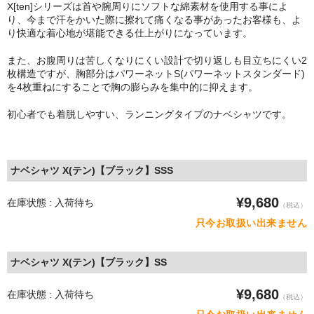
X[ten]シリーズは首や腕周りにソフトな綿素材を使用する事によ
り、今まで汗をかいた際に擦れて痛くなる事があったお客様も、よ
り快適な着心地が堪能できる仕上がりになっています。
また、お腹周りは苦しくなりにくい設計で切り返しも目立ちにくい2
枚構造ですが、胸部分はパワーネットS(パワーネットスタンダード)
を4枚重ねにすることで胸の膨らみを集中的に抑えます。
初心者でも着脱しやすい、ランニングタイプのナベシャツです。
ナベシャツ X(テン)【ブラック】SSS
¥9,680
在庫状態 : 入荷待ち
（税込）
只今お取扱い出来ません
ナベシャツ X(テン)【ブラック】SS
¥9,680
在庫状態 : 入荷待ち
（税込）