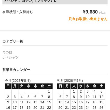
ナベシャツ X(テン)【ブラック】L
¥9,680
在庫状態 : 入荷待ち
（税込）
只今お取扱い出来ません
カテゴリ一覧
その他
ナベシャツ
営業日カレンダー
今月(2026年8月)
翌月(2026年9月)
日
月
火
水
木
金
土
日
月
火
水
木
金
土
1
1
2
3
4
5
2
3
4
5
6
7
8
6
7
8
9
10
11
12
9
10
11
12
13
14
15
13
14
15
16
17
18
19
16
17
18
19
20
21
22
20
21
22
23
24
25
26