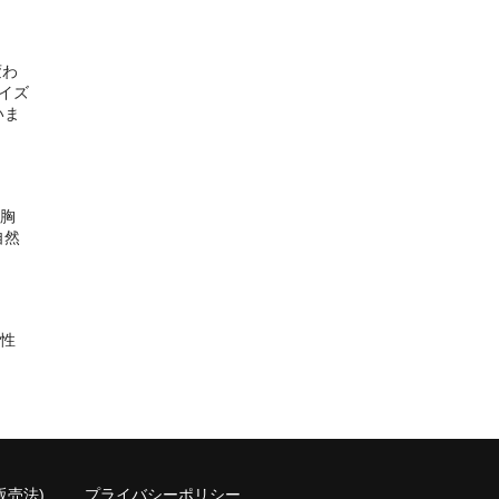
変わ
イズ
いま
胸
自然
性
販売法)
プライバシーポリシー