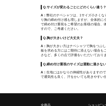
Q.サイズが変わるごとにどのくらい違う
A：
弊社のナベシャツは、1サイズ小さくな
り胸の締め付け感も増しますが、全体的に
で締め付け重視をご希望のお客様の場合、
すので、ご考慮ください。
Q.胸が大きいけど大丈夫？
A：
胸が大きい方はナベシャツで胸をつぶし
板を求める方にはご期待に添えない場合も
さなど、多くの点で評価をいただいており
Q.締め付け重視のサイズは運動に適さな
A：
生地にはかなりの伸縮性がありますので
で通気性も良く、汗をかいても乾きやすい
全商品
ショッピン