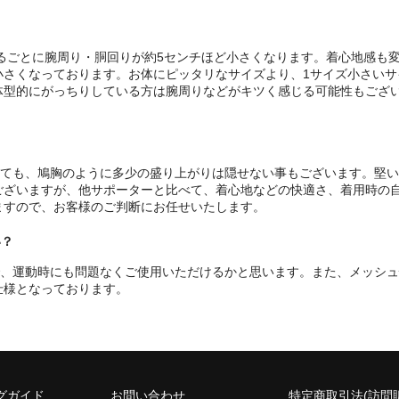
？
るごとに腕周り・胴回りが約5センチほど小さくなります。着心地感も
小さくなっております。お体にピッタリなサイズより、1サイズ小さいサ
体型的にがっちりしている方は腕周りなどがキツく感じる可能性もござ
ても、鳩胸のように多少の盛り上がりは隠せない事もございます。堅い
ございますが、他サポーターと比べて、着心地などの快適さ、着用時の
ますので、お客様のご判断にお任せいたします。
い？
、運動時にも問題なくご使用いただけるかと思います。また、メッシュ
仕様となっております。
グガイド
お問い合わせ
特定商取引法(訪問