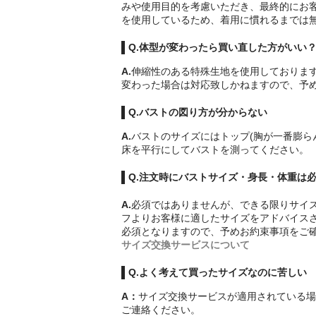
みや使用目的を考慮いただき、最終的にお
を使用しているため、着用に慣れるまでは
Q.体型が変わったら買い直した方がいい
A.
伸縮性のある特殊生地を使用しております
変わった場合は対応致しかねますので、予
Q.バストの図り方が分からない
A.
バストのサイズにはトップ(胸が一番膨ら
床を平行にしてバストを測ってください。
Q.注文時にバストサイズ・身長・体重は
A.
必須ではありませんが、できる限りサイ
フよりお客様に適したサイズをアドバイス
必須となりますので、予めお約束事項をご
サイズ交換サービスについて
Q.よく考えて買ったサイズなのに苦しい
A：
サイズ交換サービスが適用されている場
ご連絡ください。